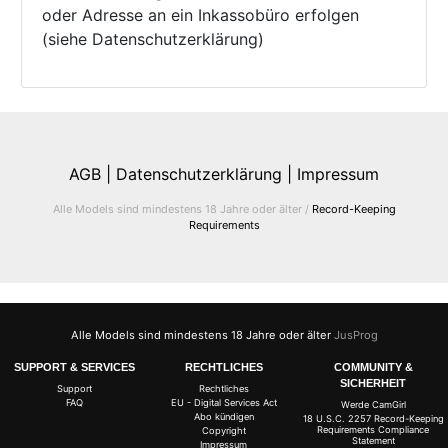
oder Adresse an ein Inkassobüro erfolgen
(siehe Datenschutzerklärung)
AGB |
Datenschutzerklärung |
Impressum
Alle Models sind mindestens 18 Jahre oder älter /
Record-Keeping
Requirements
Alle Models sind mindestens 18 Jahre oder älter
JusProg
SUPPORT & SERVICES
RECHTLICHES
COMMUNITY &
SICHERHEIT
Support
Rechtliches
FAQ
EU - Digital Services Act
Werde CamGirl
Abo kündigen
18 U.S.C. 2257 Record-Keeping
Requirements Compliance
Copyright
Statement
Impressum